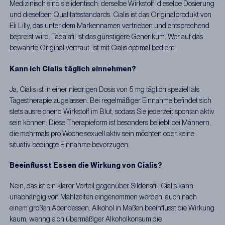
Medizinisch sind sie identisch: derselbe Wirkstoff, dieselbe Dosierung
und dieselben Qualitätsstandards. Cialis ist das Originalprodukt von
Eli Lilly, das unter dem Markennamen vertrieben und entsprechend
bepreist wird. Tadalafil ist das günstigere Generikum. Wer auf das
bewährte Original vertraut, ist mit Cialis optimal bedient.
Kann ich Cialis täglich einnehmen?
Ja, Cialis ist in einer niedrigen Dosis von 5 mg täglich speziell als
Tagestherapie zugelassen. Bei regelmäßiger Einnahme befindet sich
stets ausreichend Wirkstoff im Blut, sodass Sie jederzeit spontan aktiv
sein können. Diese Therapieform ist besonders beliebt bei Männern,
die mehrmals pro Woche sexuell aktiv sein möchten oder keine
situativ bedingte Einnahme bevorzugen.
Beeinflusst Essen die Wirkung von Cialis?
Nein, das ist ein klarer Vorteil gegenüber Sildenafil. Cialis kann
unabhängig von Mahlzeiten eingenommen werden, auch nach
einem großen Abendessen. Alkohol in Maßen beeinflusst die Wirkung
kaum, wenngleich übermäßiger Alkoholkonsum die