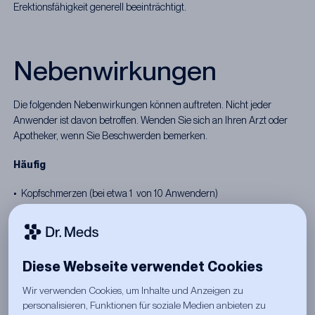
Erektionsfähigkeit generell beeinträchtigt.
Nebenwirkungen
Die folgenden Nebenwirkungen können auftreten. Nicht jeder
Anwender ist davon betroffen. Wenden Sie sich an Ihren Arzt oder
Apotheker, wenn Sie Beschwerden bemerken.
Häufig
• Kopfschmerzen (bei etwa 1 von 10 Anwendern)
• Verdauungsstörungen, Sodbrennen
• Rücken- und Muskelschmerzen (typisch für Tadalafil, klingen meist
Diese Webseite verwendet Cookies
nach 12-24h ab)
Wir verwenden Cookies, um Inhalte und Anzeigen zu
• Gesichtsrötung
personalisieren, Funktionen für soziale Medien anbieten zu