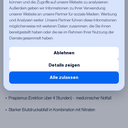
können und die Zugriffe auf unsere Website zu analysieren.
• Nasenverstopfung
Außerdem geben wir Informationen zu Ihrer Verwendung
unserer Website an unsere Partner für soziale Medien, Werbung
Seltener
und Analysen weiter. Unsere Partner führen diese Informationen
möglicherweise mit weiteren Daten zusammen, die Sie ihnen
• Schwindel
bereitgestellt haben oder die sie im Rahmen Ihrer Nutzung der
Dienste gesammelt haben.
• Sehstörungen (sehr selten, milder als bei Sildenafil)
• Schwellung der Augenlider
Ablehnen
• Herzrasen
Details zeigen
Ernsthaft - sofort zum Arzt
Alle zulassen
• Plötzlicher Seh- oder Hörverlust - sofort einen Arzt aufsuchen
• Priapismus (Erektion über 4 Stunden) - medizinischer Notfall
• Starker Blutdruckabfall in Kombination mit Nitraten